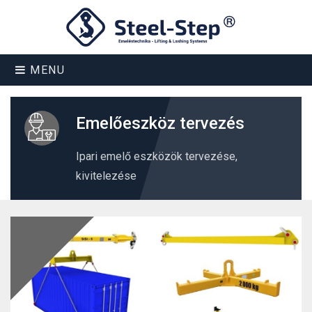
MENU
Emelőeszköz tervezés
Ipari emelő eszközök tervezése,
kivitelezése