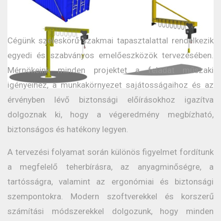
Cégünk széleskörű szakmai tapasztalattal rendelkezik
egyedi és szabványos emelőeszközök tervezésében.
Mérnökeink minden projektet a feladat műszaki
igényeihez, a munkakörnyezet sajátosságaihoz és az
érvényben lévő biztonsági előírásokhoz igazítva
dolgoznak ki, hogy a végeredmény megbízható,
biztonságos és hatékony legyen.
A tervezési folyamat során különös figyelmet fordítunk
a megfelelő teherbírásra, az anyagminőségre, a
tartósságra, valamint az ergonómiai és biztonsági
szempontokra. Modern szoftverekkel és korszerű
számítási módszerekkel dolgozunk, hogy minden