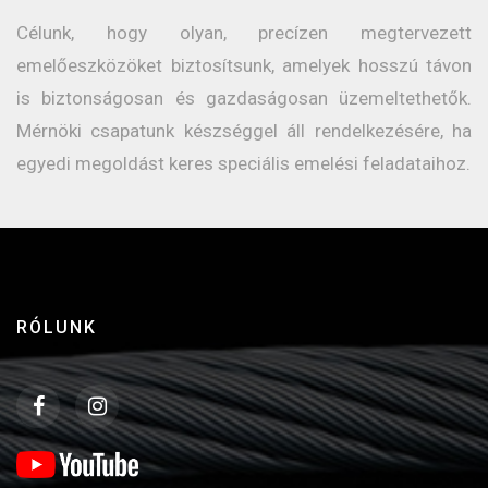
Célunk, hogy olyan, precízen megtervezett
emelőeszközöket biztosítsunk, amelyek hosszú távon
is biztonságosan és gazdaságosan üzemeltethetők.
Mérnöki csapatunk készséggel áll rendelkezésére, ha
egyedi megoldást keres speciális emelési feladataihoz.
RÓLUNK