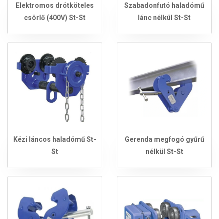
Elektromos drótköteles
Szabadonfutó haladómű
csörlő (400V) St-St
lánc nélkül St-St
Kézi láncos haladómű St-
Gerenda megfogó gyűrű
St
nélkül St-St