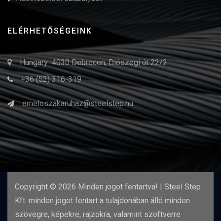
ELÉRHETŐSÉGEINK
Hungary 4030 Debrecen, Diószegi út 22/2.
+36 (52) 316-319
emeloszakaruhaz@steelstep.hu
Copyright ©
2026 Minden jogot fentartva! | Steel Step
Kft. minden jogot fentart a tulajdonában álló minden
szövegre, képekre, rajzokra, valamint szoftverre